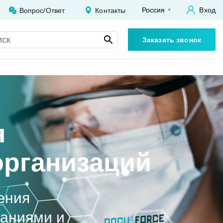
Россия
Вход
Вопрос/Ответ
Контакты
Заказать звонок
я
организаций
нения
паниями и