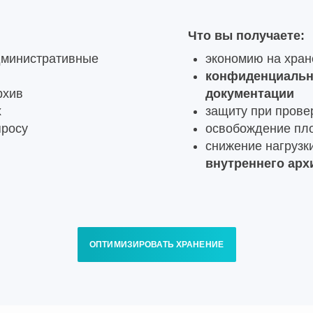
Что вы получаете:
дминистративные
экономию на хран
конфиденциальн
рхив
документации
х
защиту при прове
просу
освобождение пл
снижение нагрузк
внутреннего арх
ОПТИМИЗИРОВАТЬ ХРАНЕНИЕ