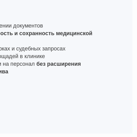
ении документов
ость и сохранность медицинской
рках и судебных запросах
ощадей в клинике
и на персонал
без расширения
ива