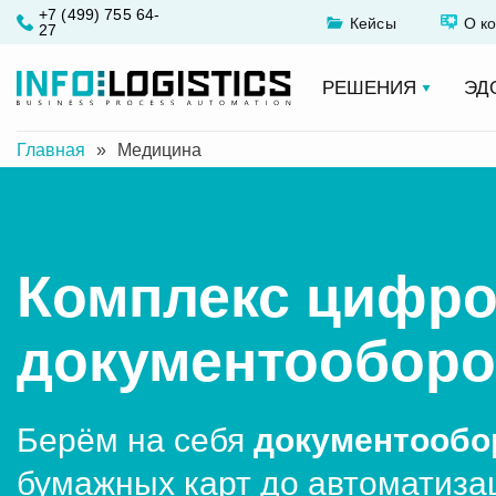
+7 (499) 755 64-
Кейсы
О к
27
РЕШЕНИЯ
ЭД
Главная
»
Медицина
Комплекс цифро
документооборо
Берём на себя
документообо
бумажных карт до автоматиза