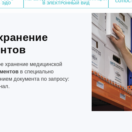
СОПОС
В ЭДО
В ЭЛЕКТРОННЫЙ ВИД
хранение
ентов
е хранение медицинской
ументов
в специально
ием документа по запросу:
нал.