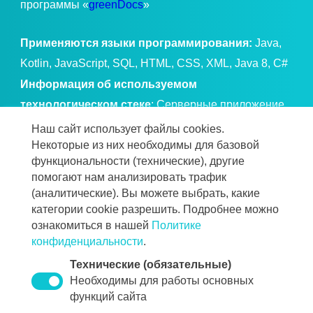
программы «
greenDocs
»
Применяются языки программирования:
Java,
Kotlin, JavaScript, SQL, HTML, CSS, XML, Java 8, C#
Информация об используемом
технологическом стеке
: Серверные приложение
Java, сервер приложений и фреймворки семейства
Наш сайт использует файлы cookies.
Spring, веб-интерфейс на JavaScript/TypeScript.
Некоторые из них необходимы для базовой
функциональности (технические), другие
Хранилище: реляционная СУБД (PostgreSQL).
помогают нам анализировать трафик
Интеграции: брокер сообщений/очереди.
(аналитические). Вы можете выбрать, какие
Развёртывание: контейнеризация, оркестрация. ОС
категории cookie разрешить. Подробнее можно
ознакомиться в нашей
Политике
семейства Linux, Windows.
конфиденциальности
.
Стоимость услуг формируется для каждого Клиента
Технические (обязательные)
индивидуально в зависимости от состава решения,
Необходимы для работы основных
объёма предполагаемых услуг желаний и
функций сайта
потребностей каждого Клиента. Для уточнения цен