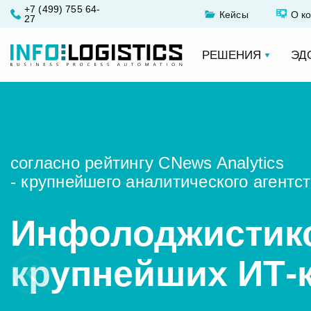
+7 (499) 755 64-
Кейсы
О к
27
РЕШЕНИЯ
ЭД
согласно рейтингу CNews Analytics
- крупнейшего аналитического агентс
Инфолоджистикс 
‹
крупнейших ИТ-