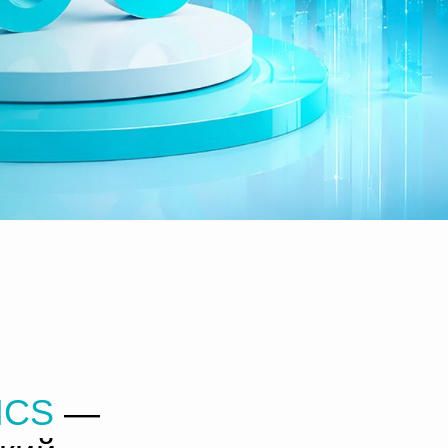
ICS
—