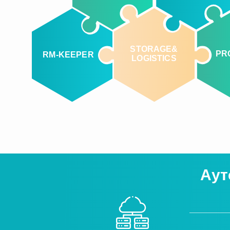
STORAGE&
PR
RM-KEEPER
LOGISTICS
Аут