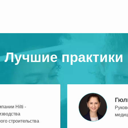
Лучшие практики
Гюл
ании Hilti -
Руков
изводства
медиц
ого строительства