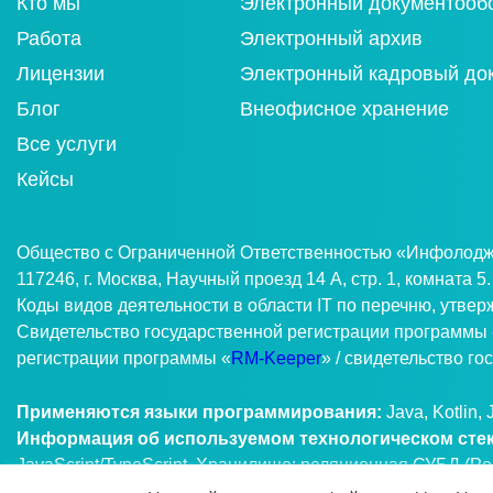
Кто мы
Электронный документооб
Работа
Электронный архив
Лицензии
Электронный кадровый до
Блог
Внеофисное хранение
Все услуги
Кейсы
Общество с Ограниченной Ответственностью «Инфолоджи
117246, г. Москва, Научный проезд 14 А, стр. 1, комната 5.
Коды видов деятельности в области IT по перечню, утве
Свидетельство государственной регистрации программы 
регистрации программы «
RM-Keeper
» / свидетельство г
Применяются языки программирования:
Java, Kotlin,
Информация об используемом технологическом сте
JavaScript/TypeScript. Хранилище: реляционная СУБД (P
Linux, Windows.