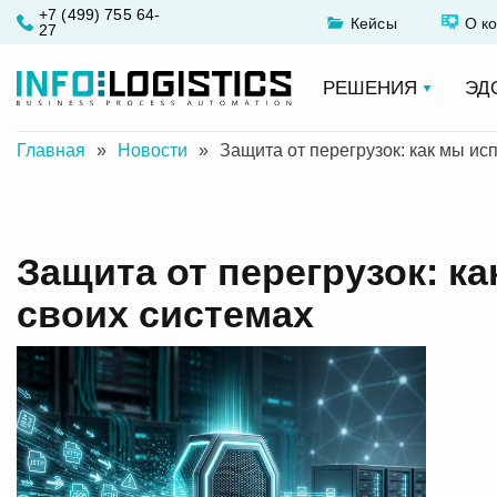
+7 (499) 755 64-
Кейсы
О к
27
РЕШЕНИЯ
ЭД
Главная
»
Новости
»
Защита от перегрузок: как мы ис
Защита от перегрузок: к
своих системах