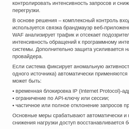
контролировать интенсивность запросов и снижа
перегрузки.
В основе решения – комплексный контроль вхо
используется связка брандмауэр веб-приложений (
WAF анализирует трафик и отсекает подозритель
интенсивность обращений к программному инте
системы. Дополнительно защита усиливается н
провайдера.
Если система фиксирует аномальную активность
одного источника) автоматически применяются 
может быть:
• временная блокировка IP (Internet Protocol)-
• ограничение по API-ключу или сессии;
• частичное или полное отклонение запросов п
Основные меры срабатывают автоматически и н
снижения нагрузки доступ восстанавливается б