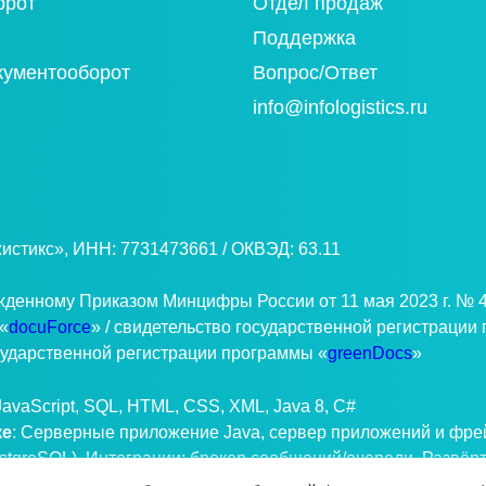
орот
Отдел продаж
Поддержка
кументооборот
Вопрос/Ответ
info@infologistics.ru
стикс», ИНН: 7731473661 / ОКВЭД: 63.11
ржденному Приказом Минцифры России от 11 мая 2023 г. № 4
«
docuForce
» / свидетельство государственной регистрации
осударственной регистрации программы «
greenDocs
»
 JavaScript, SQL, HTML, CSS, XML, Java 8, C#
ке
: Серверные приложение Java, сервер приложений и фрей
ostgreSQL). Интеграции: брокер сообщений/очереди. Развёр