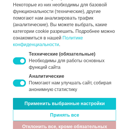
Spring, веб-интерфейс на JavaScript/TypeScript.
Некоторые из них необходимы для базовой
функциональности (технические), другие
Хранилище: реляционная СУБД (PostgreSQL).
помогают нам анализировать трафик
Интеграции: брокер сообщений/очереди.
(аналитические). Вы можете выбрать, какие
Развёртывание: контейнеризация, оркестрация. ОС
категории cookie разрешить. Подробнее можно
ознакомиться в нашей
Политике
семейства Linux, Windows.
конфиденциальности
.
Стоимость услуг формируется для каждого Клиента
Технические (обязательные)
индивидуально в зависимости от состава решения,
Необходимы для работы основных
объёма предполагаемых услуг желаний и
функций сайта
потребностей каждого Клиента. Для уточнения цен
Аналитические
просим Вас связаться с нами по указанным
Помогают нам улучшать сайт, собирая
контактам.
анонимную статистику
Применить выбранные настройки
© 2000-2026 «InfoLogistics»
Принять все
Политика конфиденциальности
Антикоррупционное положение
Отклонить все, кроме обязательных
Обработка персональных данных