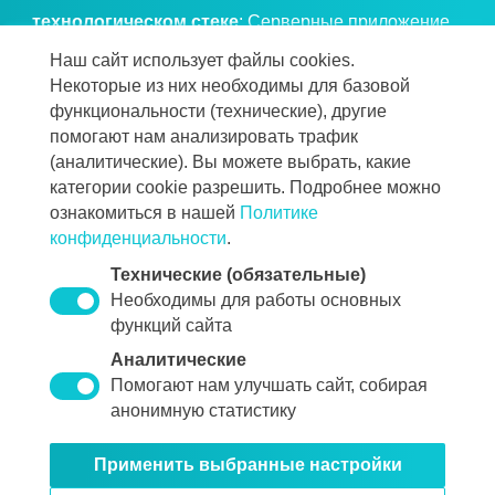
технологическом стеке
: Серверные приложение
Java, сервер приложений и фреймворки семейства
Наш сайт использует файлы cookies.
Некоторые из них необходимы для базовой
Spring, веб-интерфейс на JavaScript/TypeScript.
функциональности (технические), другие
Хранилище: реляционная СУБД (PostgreSQL).
помогают нам анализировать трафик
Интеграции: брокер сообщений/очереди.
(аналитические). Вы можете выбрать, какие
Развёртывание: контейнеризация, оркестрация. ОС
категории cookie разрешить. Подробнее можно
ознакомиться в нашей
Политике
семейства Linux, Windows.
конфиденциальности
.
Стоимость услуг формируется для каждого Клиента
Технические (обязательные)
индивидуально в зависимости от состава решения,
Необходимы для работы основных
объёма предполагаемых услуг желаний и
функций сайта
потребностей каждого Клиента. Для уточнения цен
Аналитические
просим Вас связаться с нами по указанным
Помогают нам улучшать сайт, собирая
контактам.
анонимную статистику
Применить выбранные настройки
© 2000-2026 «InfoLogistics»