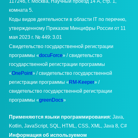
117246, г. Москва, Научный проезд 14 А, стр. 1,
комната 5.
Коды видов деятельности в области IT по перечню,
утвержденному Приказом Минцифры России от 11
мая 2023 г. № 449: 3.01
Свидетельство государственной регистрации
программы «
docuForce
» / свидетельство
государственной регистрации программы
«
OnePoint
» / свидетельство государственной
регистрации программы «
RM-Keeper
» /
свидетельство государственной регистрации
программы «
greenDocs
»
Применяются языки программирования:
Java,
Kotlin, JavaScript, SQL, HTML, CSS, XML, Java 8, C#
Информация об используемом