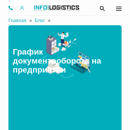
Главная
»
Блог
»
График
документооборота на
предприятии