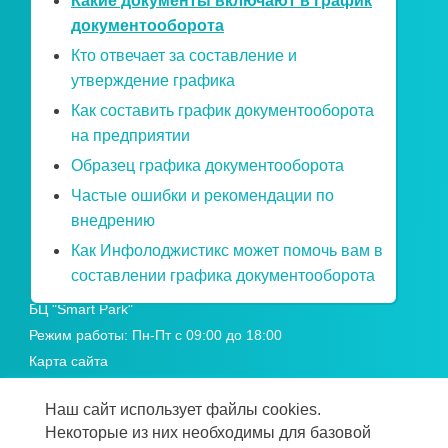
Какие документы включают в график
документооборота
РЕШЕНИЯ
Кто отвечает за составление и
Электронный документооборот
утверждение графика
Электронный архив
Как составить график документооборота
Электронный кадровый документооборот
на предприятии
Внеофисное хранение
Образец графика документооборота
Частые ошибки и рекомендации по
ОФИСЫ
внедрению
+7 (499) 755 64-27
Как Инфолоджистикс может помочь вам в
Москва,
составлении графика документооборота
Научный проезд 14а, строение 1
БЦ "Smart Park"
Режим работы: Пн-Пт с 09:00 до 18:00
Карта сайта
Наш сайт использует файлы cookies.
Все офисы
Некоторые из них необходимы для базовой