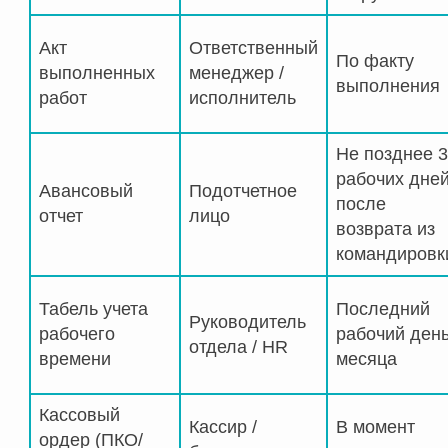
Акт
Ответственный
По факту
выполненных
менеджер /
выполнения
работ
исполнитель
Не позднее 3
рабочих дне
Авансовый
Подотчетное
после
отчет
лицо
возврата из
командировк
Табель учета
Последний
Руководитель
рабочего
рабочий ден
отдела / HR
времени
месяца
Кассовый
Кассир /
В момент
ордер (ПКО/