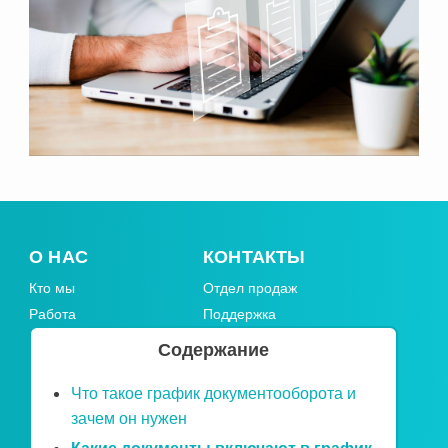
О НАС
КОНТАКТЫ
Кто мы
Отдел продаж
Работа
Поддержка
Лицензии
Вопрос/Ответ
Содержание
Блог
info@infologistics.ru
Все услуги
Что такое график документооборота и
Кейсы
зачем он нужен