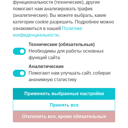
функциональности (технические), другие
Общество с Ограниченной Ответственностью
помогают нам анализировать трафик
«Инфолоджистикс», ИНН: 7731473661 / ОКВЭД:
(аналитические). Вы можете выбрать, какие
63.11
категории cookie разрешить. Подробнее можно
117246, г. Москва, Научный проезд 14 А, стр. 1,
ознакомиться в нашей
Политике
конфиденциальности
.
комната 5.
Технические (обязательные)
Коды видов деятельности в области IT по перечню,
Необходимы для работы основных
утвержденному Приказом Минцифры России от 11
функций сайта
мая 2023 г. № 449: 3.01
Аналитические
Свидетельство государственной регистрации
Помогают нам улучшать сайт, собирая
программы «
docuForce
» / свидетельство
анонимную статистику
государственной регистрации программы
Применить выбранные настройки
«
OnePoint
» / свидетельство государственной
регистрации программы «
RM-Keeper
» /
Принять все
свидетельство государственной регистрации
Отклонить все, кроме обязательных
программы «
greenDocs
»